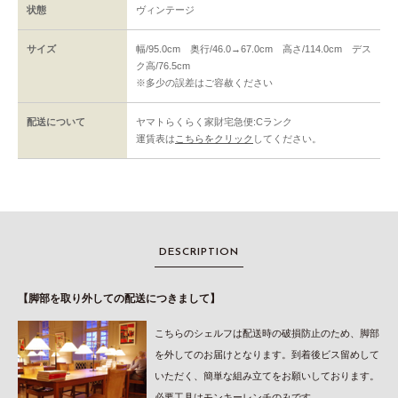
状態
ヴィンテージ
サイズ
幅/95.0cm 奥行/46.0→67.0cm 高さ/114.0cm デス
ク高/76.5cm
※多少の誤差はご容赦ください
配送について
ヤマトらくらく家財宅急便:Cランク
運賃表は
こちらをクリック
してください。
DESCRIPTION
【脚部を取り外しての配送につきまして】
こちらのシェルフは配送時の破損防止のため、脚部
を外してのお届けとなります。到着後ビス留めして
いただく、簡単な組み立てをお願いしております。
必要工具はモンキーレンチのみです。