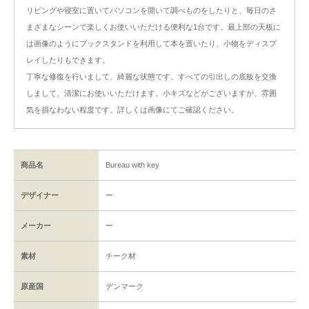
リビングや寝室に置いてパソコンを開いて調べものをしたりと、毎日のさ
まざまなシーンで楽しくお使いいただける便利な1台です。最上部の天板に
は画像のようにブックスタンドを利用して本を置いたり、小物をディスプ
レイしたりもできます。
丁寧な修復を行いまして、綺麗な状態です。すべての引出しの底板を交換
しまして、清潔にお使いいただけます。小キズなどがございますが、雰囲
気を損なわない程度です。詳しくは画像にてご確認ください。
商品名
Bureau with key
デザイナー
ー
メーカー
ー
素材
チーク材
原産国
デンマーク