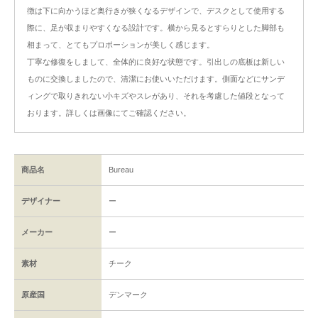
徴は下に向かうほど奥行きが狭くなるデザインで、デスクとして使用する
際に、足が収まりやすくなる設計です。横から見るとすらりとした脚部も
相まって、とてもプロポーションが美しく感じます。
丁寧な修復をしまして、全体的に良好な状態です。引出しの底板は新しい
ものに交換しましたので、清潔にお使いいただけます。側面などにサンデ
ィングで取りきれない小キズやスレがあり、それを考慮した値段となって
おります。詳しくは画像にてご確認ください。
商品名
Bureau
デザイナー
ー
メーカー
ー
素材
チーク
原産国
デンマーク