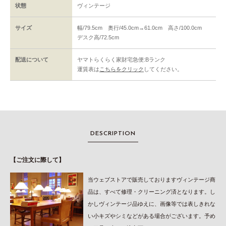
状態
ヴィンテージ
サイズ
幅/79.5cm 奥行/45.0cm→61.0cm 高さ/100.0cm
デスク高/72.5cm
配送について
ヤマトらくらく家財宅急便:Bランク
運賃表は
こちらをクリック
してください。
DESCRIPTION
【ご注文に際して】
当ウェブストアで販売しておりますヴィンテージ商
品は、すべて修理・クリーニング済となります。し
かしヴィンテージ品ゆえに、画像等では表しきれな
い小キズやシミなどがある場合がございます。予め