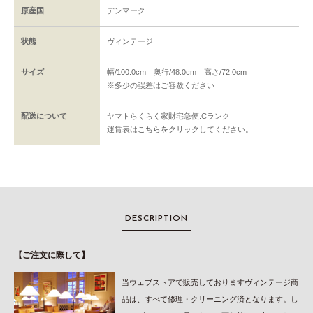
原産国
デンマーク
状態
ヴィンテージ
サイズ
幅/100.0cm 奥行/48.0cm 高さ/72.0cm
※多少の誤差はご容赦ください
配送について
ヤマトらくらく家財宅急便:Cランク
運賃表は
こちらをクリック
してください。
DESCRIPTION
【ご注文に際して】
当ウェブストアで販売しておりますヴィンテージ商
品は、すべて修理・クリーニング済となります。し