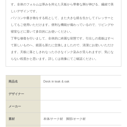
す。全体のフォルムは厚みを抑えた天板から華奢な脚が伸びる、繊細で美
しいデザインです。
パソコンや書き物をする机として、また大きな鏡を生かしてドレッサーと
してもご使用いただけます。便利な機能が備わっているので、リビングや
寝室などに置いて多目的にお使いください。
丁寧な修復を行いまして、全体的に綺麗な状態です。引出しの底板はすべ
て新しいものへ、鏡面も新たに交換しましたので、清潔にお使いいただけ
ます。天板に落としきれなった小さなインク染みが見られますが、気にな
らない程度かと思います。詳しくは画像にてご確認ください。
商品名
Desk in teak & oak
デザイナー
メーカー
素材
本体/チーク材 脚部/オーク材