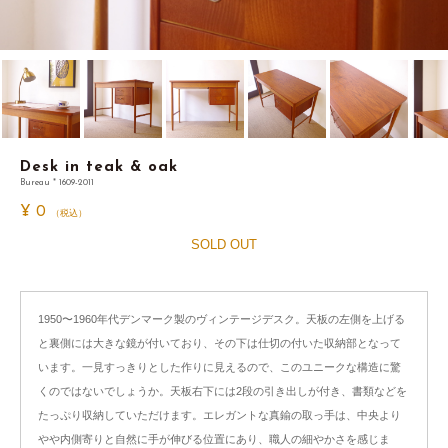
Desk in teak & oak
Bureau * 1609-2011
¥
0
（税込）
SOLD OUT
1950〜1960年代デンマーク製のヴィンテージデスク。天板の左側を上げる
と裏側には大きな鏡が付いており、その下は仕切の付いた収納部となって
います。一見すっきりとした作りに見えるので、このユニークな構造に驚
くのではないでしょうか。天板右下には2段の引き出しが付き、書類などを
たっぷり収納していただけます。エレガントな真鍮の取っ手は、中央より
やや内側寄りと自然に手が伸びる位置にあり、職人の細やかさを感じま