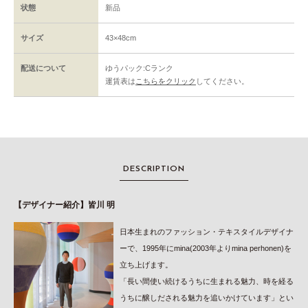
状態
新品
サイズ
43×48cm
配送について
ゆうパック:Cランク
運賃表は
こちらをクリック
してください。
DESCRIPTION
【デザイナー紹介】皆川 明
日本生まれのファッション・テキスタイルデザイナ
ーで、1995年にmina(2003年よりmina perhonen)を
立ち上げます。
「長い間使い続けるうちに生まれる魅力、時を経る
うちに醸しだされる魅力を追いかけています」とい