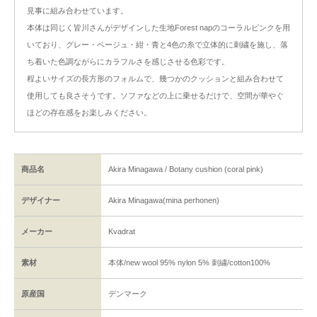
見事に組み合わせています。
本体は同じく皆川さんがデザインした生地Forest napのコーラルピンクを用
いており、グレー・ベージュ・紺・青と4色の糸で立体的に刺繍を施し、落
ち着いた色調ながらにカラフルさを感じさせる色彩です。
程よいサイズの長方形のフォルムで、幾つかのクッションと組み合わせて
使用しても良さそうです。ソファなどの上に乗せるだけで、空間が華やぐ
ほどの存在感をお楽しみください。
商品名
Akira Minagawa / Botany cushion (coral pink)
デザイナー
Akira Minagawa(mina perhonen)
メーカー
Kvadrat
素材
本体/new wool 95% nylon 5% 刺繍/cotton100%
原産国
デンマーク