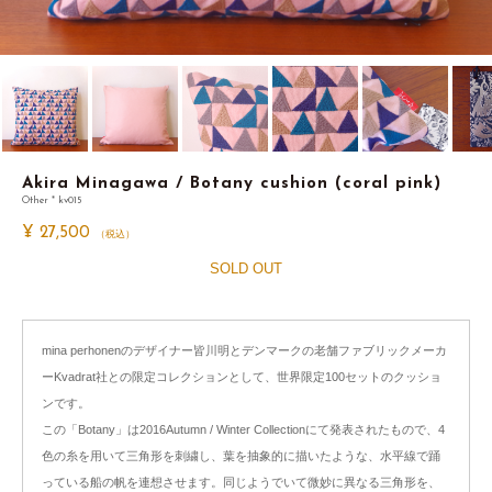
Akira Minagawa / Botany cushion (coral pink)
Other * kv015
¥
27,500
（税込）
SOLD OUT
mina perhonenのデザイナー皆川明とデンマークの老舗ファブリックメーカ
ーKvadrat社との限定コレクションとして、世界限定100セットのクッショ
ンです。
この「Botany」は2016Autumn / Winter Collectionにて発表されたもので、4
色の糸を用いて三角形を刺繍し、葉を抽象的に描いたような、水平線で踊
っている船の帆を連想させます。同じようでいて微妙に異なる三角形を、