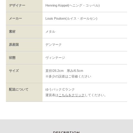
デザイナー
Henning Koppel(ヘニング・コッペル)
メーカー
Louis Poulsen(ルイス・ポールセン)
素材
メタル
原産国
デンマーク
状態
ヴィンテージ
サイズ
直径/26.2cm 厚み/6.5cm
※多少の誤差はご容赦ください
配送について
ゆうパック:Cランク
運賃表は
こちらをクリック
してください。