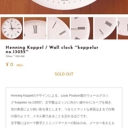
Henning Koppel / Wall clock ''koppelur
no.13055''
Other * 1505-1961
¥
0
（税込）
SOLD OUT
Henning Koppelのデザインによる、Louis Poulsen製のウォールクロッ
ク''koppelur no.13055''。文字盤はエッジに向かい緩やかにカーブを描き、
光の角度により鈍い影を落とします。つるりとマットな表面はまるで白釉
の器のようで、メタル製であることを忘れるほどです。
文字盤にはローマ数字とミニッツマーカーの刻みのみ、メーカー名さえも