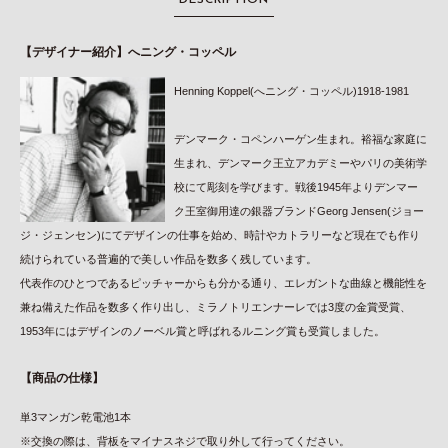
DESCRIPTION
【デザイナー紹介】へニング・コッペル
Henning Koppel(へニング・コッペル)1918-1981
デンマーク・コペンハーゲン生まれ。裕福な家庭に
生まれ、デンマーク王立アカデミーやパリの美術学
校にて彫刻を学びます。戦後1945年よりデンマー
ク王室御用達の銀器ブランドGeorg Jensen(ジョー
ジ・ジェンセン)にてデザインの仕事を始め、時計やカトラリーなど現在でも作り
続けられている普遍的で美しい作品を数多く残しています。
代表作のひとつであるピッチャーからも分かる通り、エレガントな曲線と機能性を
兼ね備えた作品を数多く作り出し、ミラノトリエンナーレでは3度の金賞受賞、
1953年にはデザインのノーベル賞と呼ばれるルニング賞も受賞しました。
【商品の仕様】
単3マンガン乾電池1本
※交換の際は、背板をマイナスネジで取り外して行ってください。