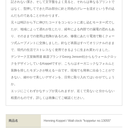
記されない潔さ。そして文字盤をよく見ると、それらは単なるプリントで
はなく、型押してできた凹み部分に針と同色のグレーを流すという手の込
んだものであることがわかります。
元々は時計から下に伸びたコードをコンセントに差し込むモーター式でし
たが、地域によって遅れが生じたり、経年による内部での漏電の恐れもあ
り、そのままでの使用は危険があるため、修復にあたり電池で動くクォー
ツ式ムーブメントに交換しました。針など表面はすべてオリジナルのまま
で、現代の生活でストレスなく使用できるように生まれ変わりました。
デンマーク王室御用達 銀器ブランドGeorg Jensen社からもウォールクロッ
クをデザインしているKoppelですが、こちらはオーガニックなフォルムと
装飾を排したモダンさが映える一台です。現地でも簡単に出会うことがで
きない、細やかで美しいデザインを、日常に取り入れてはいかがでしょう
か。
エッジにごくわずかなチップが見られますが、近くで見ないと分からない
程度のものです。詳しくは画像にてご確認ください。
商品名
Henning Koppel / Wall clock ''koppelur no.13055''