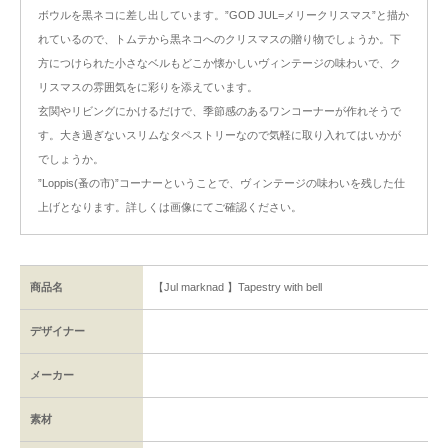
ボウルを黒ネコに差し出しています。”GOD JUL=メリークリスマス”と描か
れているので、トムテから黒ネコへのクリスマスの贈り物でしょうか。下
方につけられた小さなベルもどこか懐かしいヴィンテージの味わいで、ク
リスマスの雰囲気をに彩りを添えています。
玄関やリビングにかけるだけで、季節感のあるワンコーナーが作れそうで
す。大き過ぎないスリムなタペストリーなので気軽に取り入れてはいかが
でしょうか。
”Loppis(蚤の市)”コーナーということで、ヴィンテージの味わいを残した仕
上げとなります。詳しくは画像にてご確認ください。
商品名
【Jul marknad 】Tapestry with bell
デザイナー
メーカー
素材