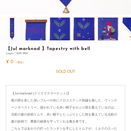
【Jul marknad 】Tapestry with bell
Loppis * 2001-3928
¥
0
（税込）
SOLD OUT
【Jul marknad (クリスマスマーケット)】
夜の闇を表した深いブルーの布にクロスステッチ刺繍を施した、ヴィンテ
ージタペストリー。描かれている赤い帽子をかぶり髭を蓄えているのは、
北欧の森の妖精トムテ。赤い帽子とたっぷりとした髭を蓄えている北欧の
森の妖精で、農家の納屋を守ってくれる働き者です。
こちらではあかりの灯ったランタンを手にしたトムテが、ミルクの入った