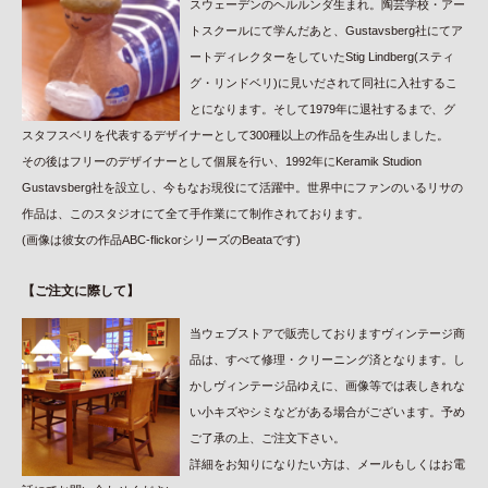
スウェーデンのヘルルンダ生まれ。陶芸学校・アー
トスクールにて学んだあと、Gustavsberg社にてア
ートディレクターをしていたStig Lindberg(スティ
グ・リンドベリ)に見いだされて同社に入社するこ
とになります。そして1979年に退社するまで、グ
スタフスベリを代表するデザイナーとして300種以上の作品を生み出しました。
その後はフリーのデザイナーとして個展を行い、1992年にKeramik Studion
Gustavsberg社を設立し、今もなお現役にて活躍中。世界中にファンのいるリサの
作品は、このスタジオにて全て手作業にて制作されております。
(画像は彼女の作品ABC-flickorシリーズのBeataです)
【ご注文に際して】
当ウェブストアで販売しておりますヴィンテージ商
品は、すべて修理・クリーニング済となります。し
かしヴィンテージ品ゆえに、画像等では表しきれな
い小キズやシミなどがある場合がございます。予め
ご了承の上、ご注文下さい。
詳細をお知りになりたい方は、メールもしくはお電