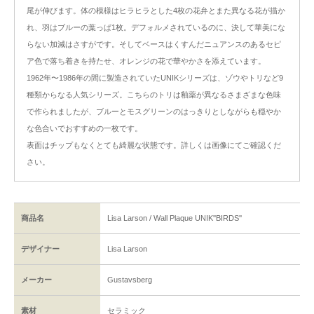
尾が伸びます。体の模様はヒラヒラとした4枚の花弁とまた異なる花が描か
れ、羽はブルーの葉っぱ1枚。デフォルメされているのに、決して華美にな
らない加減はさすがです。そしてベースはくすんだニュアンスのあるセピ
ア色で落ち着きを持たせ、オレンジの花で華やかさを添えています。
1962年〜1986年の間に製造されていたUNIKシリーズは、ゾウやトリなど9
種類からなる人気シリーズ。こちらのトリは釉薬が異なるさまざまな色味
で作られましたが、ブルーとモスグリーンのはっきりとしながらも穏やか
な色合いでおすすめの一枚です。
表面はチップもなくとても綺麗な状態です。詳しくは画像にてご確認くだ
さい。
商品名
Lisa Larson / Wall Plaque UNIK''BIRDS''
デザイナー
Lisa Larson
メーカー
Gustavsberg
素材
セラミック