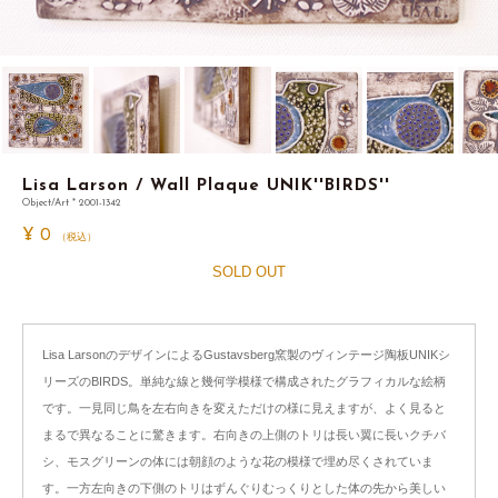
Lisa Larson / Wall Plaque UNIK''BIRDS''
Object/Art * 2001-1342
¥
0
（税込）
SOLD OUT
Lisa LarsonのデザインによるGustavsberg窯製のヴィンテージ陶板UNIKシ
リーズのBIRDS。単純な線と幾何学模様で構成されたグラフィカルな絵柄
です。一見同じ鳥を左右向きを変えただけの様に見えますが、よく見ると
まるで異なることに驚きます。右向きの上側のトリは長い翼に長いクチバ
シ、モスグリーンの体には朝顔のような花の模様で埋め尽くされていま
す。一方左向きの下側のトリはずんぐりむっくりとした体の先から美しい