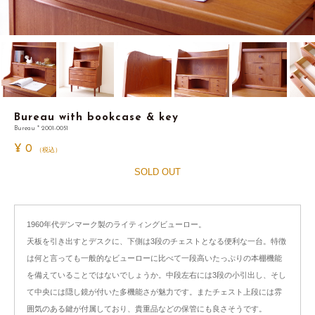
Bureau with bookcase & key
Bureau * 2001-0051
¥
0
（税込）
SOLD OUT
1960年代デンマーク製のライティングビューロー。
天板を引き出すとデスクに、下側は3段のチェストとなる便利な一台。特徴
は何と言っても一般的なビューローに比べて一段高いたっぷりの本棚機能
を備えていることではないでしょうか。中段左右には3段の小引出し、そし
て中央には隠し鏡が付いた多機能さが魅力です。またチェスト上段には雰
囲気のある鍵が付属しており、貴重品などの保管にも良さそうです。