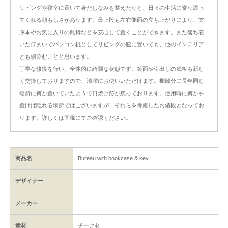
リビングや寝室に置いて身だしなみを整えたりと、日々の生活に寄り添っ
てくれる頼もしさがあります。最上段も左右側面の立ち上がりにより、文
庫本やお気に入りの雑貨などを安心して置くことができます。また落ち着
いた佇まいでパソコン机としてリビングの脇に置いても、他のインテリア
とも馴染むことと思います。
丁寧な修復を行い、全体的に綺麗な状態です。鏡面や引出しの底板も新し
く交換しておりますので、清潔にお使いいただけます。棚部分に長年同じ
場所に何か置いていたようで日焼け跡が残っております。使用時に何かを
置けば隠れる場所ではございますが、それらを考慮したお値段となってお
ります。詳しくは画像にてご確認ください。
商品名
Bureau with bookcase & key
デザイナー
メーカー
素材
チーク材