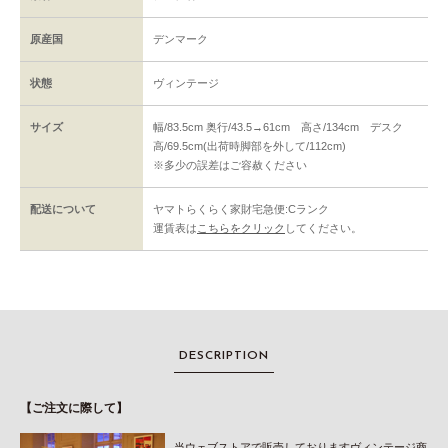
原産国
デンマーク
状態
ヴィンテージ
サイズ
幅/83.5cm 奥行/43.5→61cm 高さ/134cm デスク
高/69.5cm(出荷時脚部を外して/112cm)
※多少の誤差はご容赦ください
配送について
ヤマトらくらく家財宅急便:Cランク
運賃表は
こちらをクリック
してください。
DESCRIPTION
【ご注文に際して】
当ウェブストアで販売しておりますヴィンテージ商