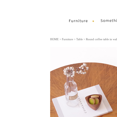
HOME
>
Furniture
>
Table
> Round coffee table in wa