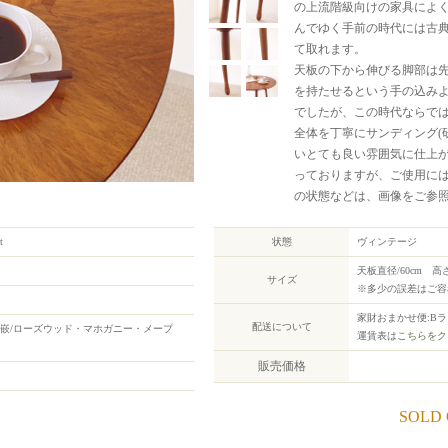
の上流階級向けの家具によ
んでゆく手前の時代には古
て取れます。
天板の下から伸びる脚部は
を持たせるという手の込み
でしたが、この時代ならで
全体を丁寧にサンディング(
いとても良い雰囲気に仕上
っておりますが、ご使用に
の状態などは、画像をご参
t
状態
ヴィンテージ
天板直径/60cm 高さ
サイズ
※多少の誤差はご容
家財おまかせ便:B
配送について
象嵌/ローズウッド・マホガニー・メープ
運賃表は
こちらをク
販売価格
SOLD