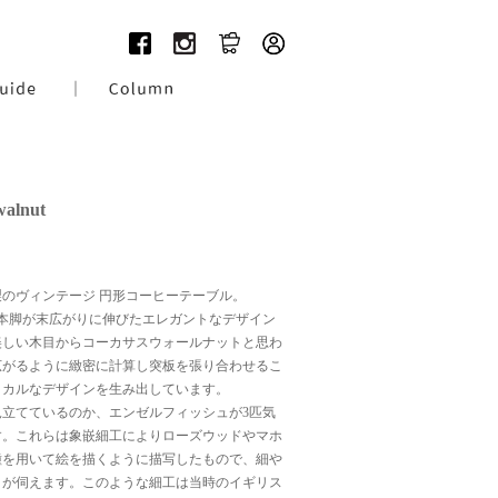
walnut
ーク製のヴィンテージ 円形コーヒーテーブル。
本脚が末広がりに伸びたエレガントなデザイン
美しい木目からコーカサスウォールナットと思わ
広がるように緻密に計算し突板を張り合わせるこ
ィカルなデザインを生み出しています。
立てているのか、エンゼルフィッシュが3匹気
す。これらは象嵌細工によりローズウッドやマホ
種を用いて絵を描くように描写したもので、細や
さが伺えます。このような細工は当時のイギリス