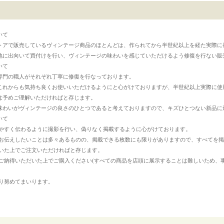
いて
トアで販売しているヴィンテージ商品のほとんどは、作られてから半世紀以上を経た実際に
地に出向いて買付けを行い、ヴィンテージの味わいを感じていただけるよう修復を行ない販
いて
専門の職人がそれぞれ丁寧に修復を行なっております。
これからも気持ち良くお使いいただけるようにと心がけておりますが、半世紀以上実際に使
は予めご理解いただければと存じます。
味わいがヴィンテージの良さのひとつであると考えておりますので、キズひとつない新品に
いて
やすく伝わるように撮影を行い、偽りなく掲載するように心がけております。
お伝えしたいことは多々あるものの、掲載できる枚数にも限りがありますので、すべてを掲
いた上でご注文いただければと存じます。
ご納得いただいた上でご購入ください(すべての商品を店頭に展示することは難しいため、
り努めてまいります。