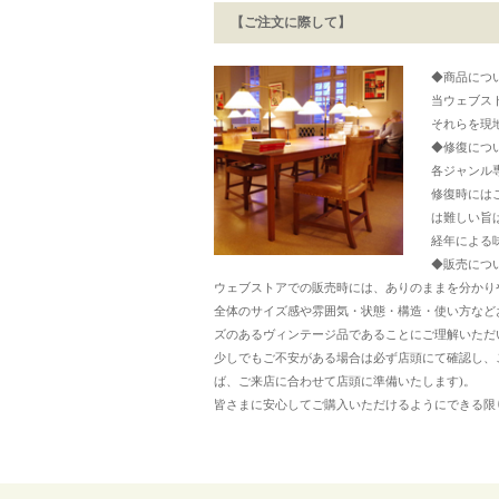
【ご注文に際して】
◆商品につ
当ウェブス
それらを現
◆修復につ
各ジャンル
修復時には
は難しい旨
経年による
◆販売につ
ウェブストアでの販売時には、ありのままを分かり
全体のサイズ感や雰囲気・状態・構造・使い方など
ズのあるヴィンテージ品であることにご理解いただ
少しでもご不安がある場合は必ず店頭にて確認し、
ば、ご来店に合わせて店頭に準備いたします)。
皆さまに安心してご購入いただけるようにできる限