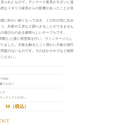
く見られたもので、デンマーク家具がモダンに進
典的なイギリス家具からの影響があったことが見
先端に向かい細くなってゆき、くびれの先に丸み
よう。作家や工房など調べきることができません
はの遊び心のある素晴らしいテーブルです。
研磨)した後に再塗装を行い、ヴィンテージらし
がりました。天板を触るとごく僅かに天板が波打
は問題のないものです。そのほか小キズなど細部
照ください。
/53cm
赦ください
ランク
リック
してください。
¥0
（税込）
 OUT