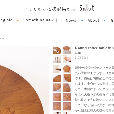
lnut
Round coffee table in 
Table
2103-0111
1930〜1940年代デンマ
丸い天板の下からすらりと3
です。樹種は特徴的なその
れます。中心から放射状に
とで、木目によってグラフ
そんな天板を水の揺らぎに見
持ち良さそうに泳いでいま
ガニーなど色味の異なる樹
かな細工に職人の技術の高