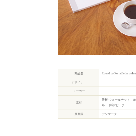
商品名
Round coffee table in walnu
デザイナー
メーカー
天板/ウォールナット 
素材
ル 脚部/ビーチ
原産国
デンマーク