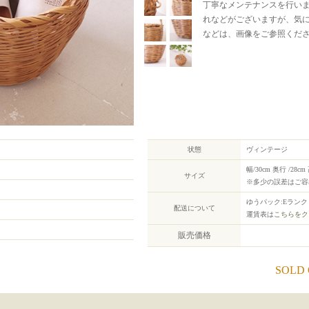
丁寧なメンテナンスを行い
れなどがございますが、気
などは、画像をご参照くだ
状態
ヴィンテージ
幅/30cm 奥行 /28cm
サイズ
※多少の誤差はご容
ゆうパック:Eランク
配送について
運賃表は
こちらをク
販売価格
SOLD