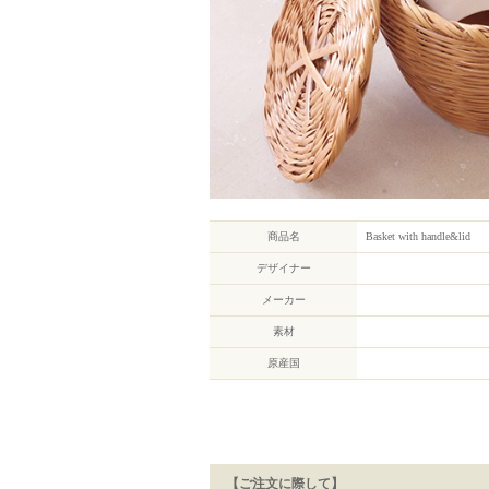
商品名
Basket with handle&lid
デザイナー
メーカー
素材
原産国
【ご注文に際して】