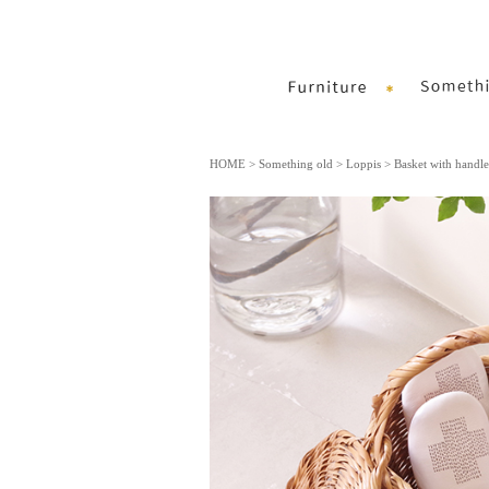
HOME
>
Something old
>
Loppis
> Basket with handl