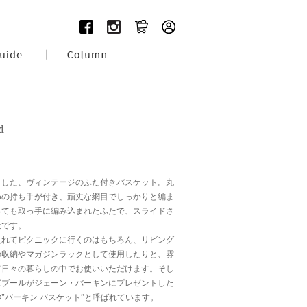
d
ました、ヴィンテージのふた付きバスケット。丸
めの持ち手が付き、頑丈な網目でしっかりと編ま
っても取っ手に編み込まれたふたで、スライドさ
造です。
入れてピクニックに行くのはもちろん、リビング
の収納やマガジンラックとして使用したりと、雰
て日々の暮らしの中でお使いいただけます。そし
ズブールがジェーン・バーキンにプレゼントした
"バーキン バスケット”と呼ばれています。