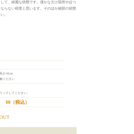
まして、綺麗な状態です。僅かな欠け箇所やほつ
にならない程度と思います。そのほか細部の状態
さい。
 高さ/41cm
赦ください
リック
してください。
¥0
（税込）
 OUT