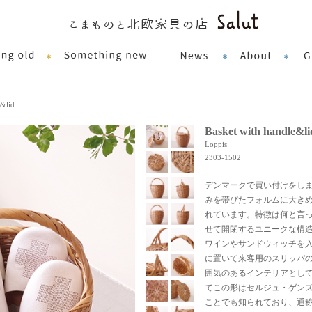
e&lid
Basket with handle&li
Loppis
2303-1502
デンマークで買い付けをし
みを帯びたフォルムに大き
れています。特徴は何と言
せて開閉するユニークな構
ワインやサンドウィッチを
に置いて来客用のスリッパ
囲気のあるインテリアとし
てこの形はセルジュ・ゲン
ことでも知られており、通称