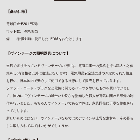
【商品仕様】
電球口金:E26 LED球
ワット数: 40W相当
備 考:撮影時に使用したLED球をお付けします
【ヴィンテージの照明器具について】
当店で取り扱っているヴィンテージの照明は、電気工事士の資格を持つ職人へと依
頼をし(有資格者以外は違法となります)、電気用品安全法に基づき定められた検査
を行い、日本国内で安心して使用できる状態にして販売を行っております。
ソケット・コード・プラグなど電気に関わるパーツを除いたものを買い付けまし
て、国内にてヴィンテージの風合いや良さを熟知した職人が電気に関わる部分の制
作を行いました。もちろんヴィンテージである本体は、家具同様に丁寧な修復を行
っております。
新しいものにはない、ヴィンテージならではのデザインや上質な素材を、今の暮ら
しに取り入れてみてはいかがでしょうか。