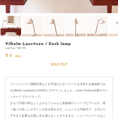
Vilhelm Lauritzen / Desk lamp
Lighting * 1801-1931
¥
0
（税込）
SOLD OUT
コペンハーゲン国際空港などを手掛けたデンマークを代表する建築家であ
るVilhelm Lauritzenが1945年にデザインしました、Louis Poulsen社製のヴィ
ンテージ デスクランプ。
まるで洋梨の様なふくよかなフォルムと真鍮製のシャープなアームの、唯
一無二の美しいデザインが目を惹きます。シェードは可動式で、上方から
下方まで必要な位置に光を届けることができます。シェードとベースはご