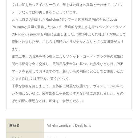
く鈍い艶を放つアイボリー色で、年を経た輝きの真鍮と合わせて、ヴィン
テージならではの美しさをまとっています。
元々は自身の設計したRadiohus(デンマーク国立放送局)のためにLouis
Poulsenと共同で製作したもので、普遍的な美しさを持つペンダントランプ
のRadiohus pendelも同様に誕生しました。2016年より同社よりLV38として
復刻されましたが、こちらは当時のオリジナルとなりとても雰囲気があり
ます。
電気工事士の資格を持つ職人によりソケット・コード・プラグ等の電気に
関わる部分は全て交換し、電気用品安全法に基づいた点検なども行いPSE
マークを表示しておりますので、新しいもの同様に安心してご使用いただ
けます(詳しくは下記をご覧ください)。
丁寧な修復を施しまして、全体的に綺麗な状態です。ヴィンテージの味わ
いを損ねない様に、経年部分は手を加えすぎない様に注意しました。その
ほか細部の状態などは、画像をご参照ください。
商品名
Vilhelm Lauritzen / Desk lamp