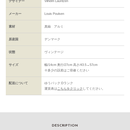
デザイナー
Vilhelm Lauritzen
メーカー
Louis Poulsen
素材
真鍮 アルミ
原産国
デンマーク
状態
ヴィンテージ
サイズ
幅/14cm 奥行/27cm 高さ/43.5→57cm
※多少の誤差はご容赦ください
配送について
ゆうパック:Dランク
運賃表は
こちらをクリック
してください。
DESCRIPTION