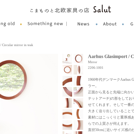
 Circular mirror in teak
Aarhus Glasimport / Ci
Mirror
2206-1001
1960年代デンマークAarhus
ラー。
正面から見ると先端に向かい
テットアーチ)の形をしてお
せてくれます。そして一番
大きく迫り出していること
素材にはこっくりと重厚感
らでの上質さが伺えます。
直径50cmに近いサイズ感