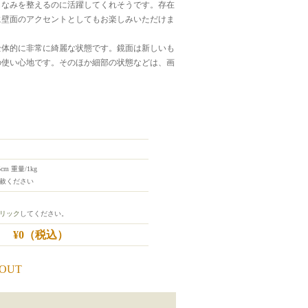
しなみを整えるのに活躍してくれそうです。存在
に壁面のアクセントとしてもお楽しみいただけま
全体的に非常に綺麗な状態です。鏡面は新しいも
の使い心地です。そのほか細部の状態などは、画
5cm 重量/1kg
赦ください
リック
してください。
¥0
（税込）
 OUT