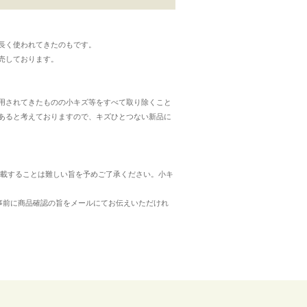
長く使われてきたのもです。
売しております。
用されてきたものの小キズ等をすべて取り除くこと
あると考えておりますので、キズひとつない新品に
載することは難しい旨を予めご了承ください。小キ
事前に商品確認の旨をメールにてお伝えいただけれ