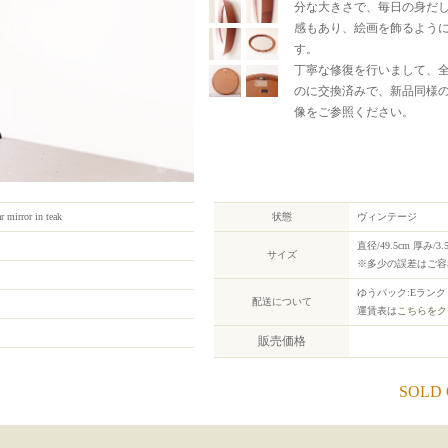
分な大きさで、毎日の身だ
感もあり、絵画を飾るよう
す。
丁寧な修復を行いまして、
のに交換済みで、新品同様
像をご参照ください。
r mirror in teak
状態
ヴィンテージ
直径/49.5cm 厚み/3.
サイズ
※多少の誤差はご容
ゆうパック:Eランク
配送について
運賃表は
こちらをク
販売価格
SOLD