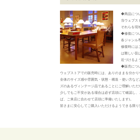
◆商品につ
当ウェブス
それらを現
◆修復につ
各ジャンル
修復時には
は難しい旨
近づけるよ
◆販売につ
ウェブストアでの販売時には、ありのままを分かり
全体のサイズ感や雰囲気・状態・構造・使い方など
ズのあるヴィンテージ品であることにご理解いただ
少しでもご不安がある場合は必ず店頭にて確認し、
ば、ご来店に合わせて店頭に準備いたします)。
皆さまに安心してご購入いただけるようできる限り