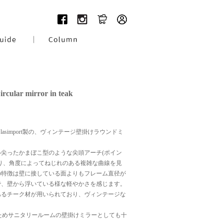
rcular mirror in teak
 Glasimport製の、ヴィンテージ壁掛けラウンドミ
尖ったかまぼこ型のような尖頭アーチ(ポイン
り、角度によってねじれのある複雑な曲線を見
の特徴は壁に接している面よりもフレーム直径が
で、壁から浮いている様な軽やかさを感じます。
あるチーク材が用いられており、ヴィンテージな
のためサニタリールームの壁掛けミラーとしても十