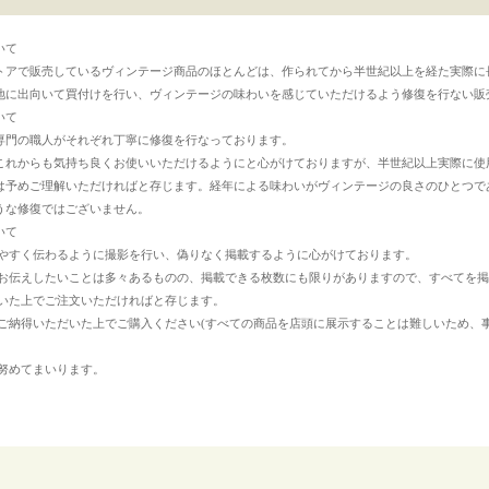
いて
トアで販売しているヴィンテージ商品のほとんどは、作られてから半世紀以上を経た実際に
地に出向いて買付けを行い、ヴィンテージの味わいを感じていただけるよう修復を行ない販
いて
専門の職人がそれぞれ丁寧に修復を行なっております。
これからも気持ち良くお使いいただけるようにと心がけておりますが、半世紀以上実際に使
は予めご理解いただければと存じます。経年による味わいがヴィンテージの良さのひとつで
うな修復ではございません。
いて
やすく伝わるように撮影を行い、偽りなく掲載するように心がけております。
お伝えしたいことは多々あるものの、掲載できる枚数にも限りがありますので、すべてを掲
いた上でご注文いただければと存じます。
ご納得いただいた上でご購入ください(すべての商品を店頭に展示することは難しいため、
努めてまいります。