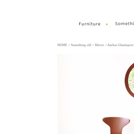
HOME
>
Something old
>
Mirror
> Aarhus Glasimport /