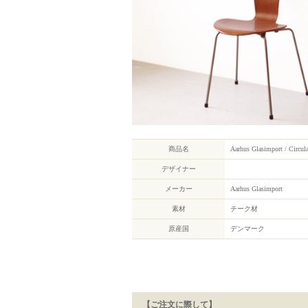
商品名
Aarhus Glasimport / Circula
デザイナー
メーカー
Aarhus Glasimport
素材
チーク材
原産国
デンマーク
【ご注文に際して】