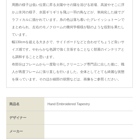
周囲の様子は低い位置に昇る太陽やその陽を浴びる岩場、高波やそこに浮
かぶ氷河の様子、水面ギリギリを飛ぶ一羽の鳥などが、単純化した線でグ
ラフィカルに描かれています。糸の色は落ち着いたグレイッシュトーンで
まとめられ、左右のモノクロームの幾何学模様が額のような役割を果たし
ています。
幅130cmを超える大きさで、サイドボードなどと合わせてちょうど良いサ
イズ感です。やわらかな色調で強く主張することなく部屋のインテリアと
も調和することと思います。
布部分はフレームから一度取り外しクリーニング専門店に出した後に、職
人が再度フレームに張り直しを行いました。全体としてとても綺麗な状態
を保っています。そのほか細部の状態などは、画像をご参照ください。
商品名
Hand Embroidered Tapestry
デザイナー
メーカー