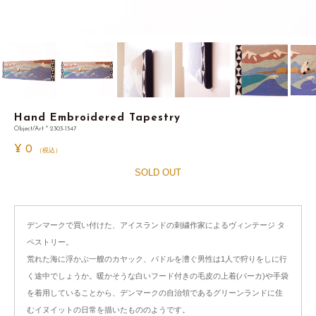
Hand Embroidered Tapestry
Object/Art * 2303-1547
¥
0
（税込）
SOLD OUT
デンマークで買い付けた、アイスランドの刺繍作家によるヴィンテージ タ
ペストリー。
荒れた海に浮かぶ一艘のカヤック、パドルを漕ぐ男性は1人で狩りをしに行
く途中でしょうか。暖かそうな白いフード付きの毛皮の上着(パーカ)や手袋
を着用していることから、デンマークの自治領であるグリーンランドに住
むイヌイットの日常を描いたもののようです。