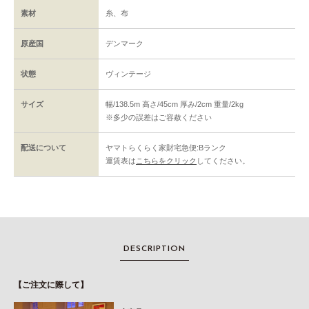
素材
糸、布
原産国
デンマーク
状態
ヴィンテージ
サイズ
幅/138.5m 高さ/45cm 厚み/2cm 重量/2kg
※多少の誤差はご容赦ください
配送について
ヤマトらくらく家財宅急便:Bランク
運賃表は
こちらをクリック
してください。
DESCRIPTION
【ご注文に際して】