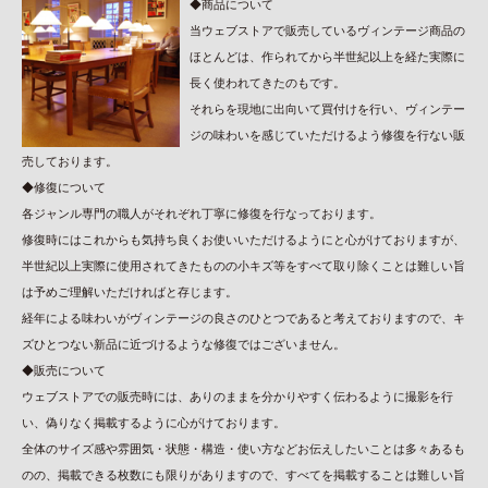
◆商品について
当ウェブストアで販売しているヴィンテージ商品の
ほとんどは、作られてから半世紀以上を経た実際に
長く使われてきたのもです。
それらを現地に出向いて買付けを行い、ヴィンテー
ジの味わいを感じていただけるよう修復を行ない販
売しております。
◆修復について
各ジャンル専門の職人がそれぞれ丁寧に修復を行なっております。
修復時にはこれからも気持ち良くお使いいただけるようにと心がけておりますが、
半世紀以上実際に使用されてきたものの小キズ等をすべて取り除くことは難しい旨
は予めご理解いただければと存じます。
経年による味わいがヴィンテージの良さのひとつであると考えておりますので、キ
ズひとつない新品に近づけるような修復ではございません。
◆販売について
ウェブストアでの販売時には、ありのままを分かりやすく伝わるように撮影を行
い、偽りなく掲載するように心がけております。
全体のサイズ感や雰囲気・状態・構造・使い方などお伝えしたいことは多々あるも
のの、掲載できる枚数にも限りがありますので、すべてを掲載することは難しい旨