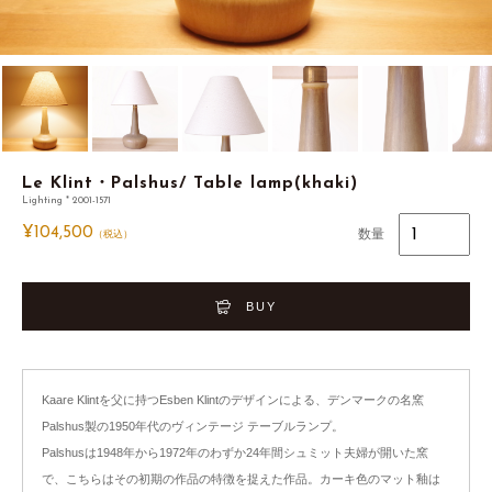
Le Klint・Palshus/ Table lamp(khaki)
Lighting * 2001-1571
¥
104,500
数量
（税込）
BUY
Kaare Klintを父に持つEsben Klintのデザインによる、デンマークの名窯
Palshus製の1950年代のヴィンテージ テーブルランプ。
Palshusは1948年から1972年のわずか24年間シュミット夫婦が開いた窯
で、こちらはその初期の作品の特徴を捉えた作品。カーキ色のマット釉は