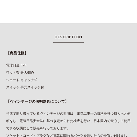
DESCRIPTION
【商品仕様】
電球口金:E26
ワット数:最大60W
シェード:キャッチ式
スイッチ:手元スイッチ付
【ヴィンテージの照明器具について】
当店で取り扱っているヴィンテージの照明は、電気工事士の資格を持つ職人へと依
頼をし、電気用品安全法に基づき定められた検査を行い、日本国内で安心して使用
できる状態にして販売を行っております。
ソケット・コード・プラグなど電気に関わるパーツを除いたものを買い付けまし