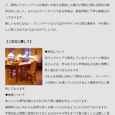
て、国内にてヴィンテージの風合いや良さを熟知した職人が電気に関わる部分の制
作を行いました。もちろんヴィンテージである本体は、家具同様に丁寧な修復を行
っております。
新しいものにはない、ヴィンテージならではのデザインや上質な素材を、今の暮ら
しに取り入れてみてはいかがでしょうか。
【ご注文に際して】
◆商品について
当ウェブストアで販売しているヴィンテージ商品の
ほとんどは、作られてから半世紀以上を経た実際に
長く使われてきたのもです。
それらを現地に出向いて買付けを行い、ヴィンテー
ジの味わいを感じていただけるよう修復を行ない販
売しております。
◆修復について
各ジャンル専門の職人がそれぞれ丁寧に修復を行なっております。
修復時にはこれからも気持ち良くお使いいただけるようにと心がけておりますが、
半世紀以上実際に使用されてきたものの小キズ等をすべて取り除くことは難しい旨