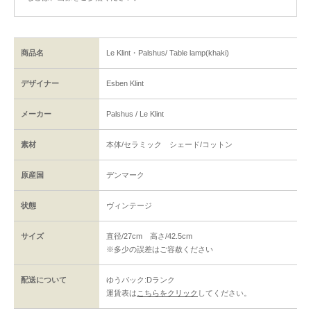
商品名
Le Klint・Palshus/ Table lamp(khaki)
デザイナー
Esben Klint
メーカー
Palshus / Le Klint
素材
本体/セラミック シェード/コットン
原産国
デンマーク
状態
ヴィンテージ
サイズ
直径/27cm 高さ/42.5cm
※多少の誤差はご容赦ください
配送について
ゆうパック:Dランク
運賃表は
こちらをクリック
してください。