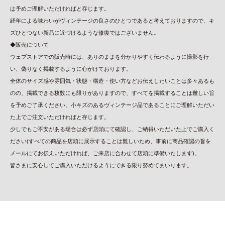
は予めご理解いただければと存じます。
経年による味わいがヴィンテージの良さのひとつであると考えておりますので、キ
ズひとつない新品に近づけるような修復ではございません。
◆販売について
ウェブストアでの販売時には、ありのままを分かりやすく伝わるように撮影を行
い、偽りなく掲載するように心がけております。
全体のサイズ感や雰囲気・状態・構造・使い方などお伝えしたいことは多々あるも
のの、掲載できる枚数にも限りがありますので、すべてを掲載することは難しい旨
を予めご了承ください。小キズのあるヴィンテージ品であることにご理解いただい
た上でご注文いただければと存じます。
少しでもご不安がある場合は必ず店頭にて確認し、ご納得いただいた上でご購入く
ださい(すべての商品を店頭に展示することは難しいため、事前に商品確認の旨を
メールにてお伝えいただければ、ご来店に合わせて店頭に準備いたします)。
皆さまに安心してご購入いただけるようにできる限り努めてまいります。