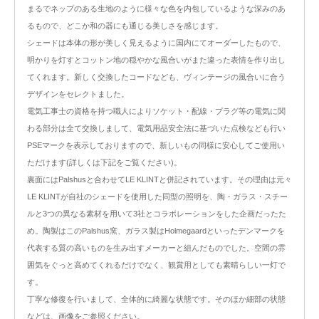
まるでネップのある生地のように様々な色を内包しているような深みのあ
るもので、どこか和の器にも通じる美しさを感じます。
シェードは本体の形が美しく見えるように国内にてオーダーしたもので、
明かりを灯すとコットン地の穏やかな風合いがまた違った表情を作り出し
てくれます。新しく交換したコードなども、ヴィンテージの風合いに合う
デザインをセレクトました。
電気工事士の資格を持つ職人によりソケット・配線・プラグ等の電気に関
わる部分は全て交換しまして、電気用品安全法に基づいた点検なども行い
PSEマークを表示しておりますので、新しいもの同様に安心してご使用い
ただけます(詳しくは下記をご覧ください)。
裏面にはPalshusと合わせてLE KLINTと併記されています。その理由は元々
LE KLINTが自社のシェードを使用した同型の照明を、陶・ガラス・スチー
ルと3つの異なる素材を用いて3社とコラボレーションをした企画だったた
め。陶製はこのPalshus窯、ガラス製はHolmegaardといったデンマークを
代表する質の高いものを生み出すメーカーと組んだものでした。空間の雰
囲気をぐっと高めてくれるだけでなく、観賞用としても素晴らしい一灯で
す。
丁寧な修復を行いまして、全体的に綺麗な状態です。そのほか細部の状態
などは、画像をご参照ください。