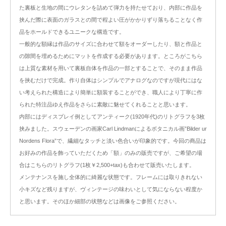
た裏板と生地の間にウレタンを詰めて弾力を持たせており、内部に作品を
挟んだ際に表面のガラスとの間で程よい圧がかかりずり落ちることなく作
品をホールドできるユニークな構造です。
一般的な額縁は作品のサイズに合わせて額をオーダーしたり、額と作品と
の隙間を埋めるためにマットを作成する必要があります。ところがこちら
は上質な素材を用いて裏板自体を作品の一部とすることで、そのまま作品
を挟むだけで完成。作り自体はシンプルでアナログなのですが現代にはな
い考えられた構造により簡単に額装することができ、職人により丁寧に作
られた特注品ゆえ作品をさらに素敵に魅せてくれることと思います。
内部にはディスプレイ例としてアンティーク(1920年代)のリトグラフを3枚
挟みました。スウェーデンの画家Carl Lindmanによるボタニカル画”Bilder ur
Nordens Flora”で、繊細なタッチと淡い色合いが印象的です。今回の商品は
お好みの作品を飾っていただくため「額」のみの販売ですが、ご希望の場
合はこちらのリトグラフ(1枚￥2,500+tax)も合わせて販売いたします。
メンテナンスを施し全体的に綺麗な状態です。フレームには取りきれない
小キズなど残りますが、ヴィンテージの味わいとして気にならない程度か
と思います。そのほか細部の状態などは画像をご参照ください。