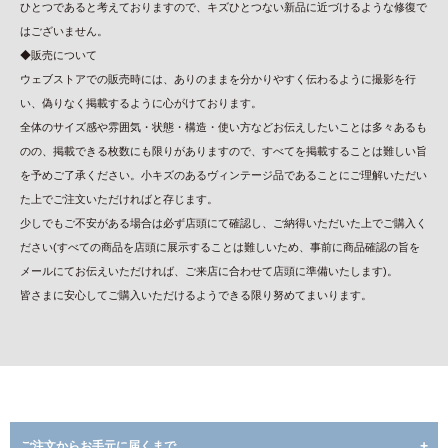
ひとつであると考えておりますので、キズひとつない新品に近づけるような修復で
はございません。
◆販売について
ウェブストアでの販売時には、ありのままを分かりやすく伝わるように撮影を行
い、偽りなく掲載するように心がけております。
全体のサイズ感や雰囲気・状態・構造・使い方などお伝えしたいことは多々あるも
のの、掲載できる枚数にも限りがありますので、すべてを掲載することは難しい旨
を予めご了承ください。小キズのあるヴィンテージ品であることにご理解いただい
た上でご注文いただければと存じます。
少しでもご不安がある場合は必ず店頭にて確認し、ご納得いただいた上でご購入く
ださい(すべての商品を店頭に展示することは難しいため、事前に商品確認の旨を
メールにてお伝えいただければ、ご来店に合わせて店頭に準備いたします)。
皆さまに安心してご購入いただけるようできる限り努めてまいります。
ご注文からお手元に届くまで