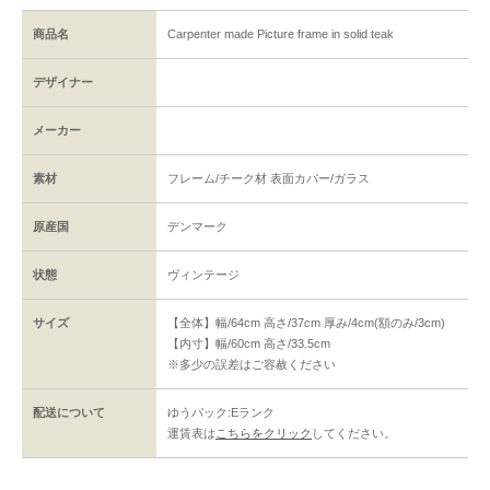
商品名
Carpenter made Picture frame in solid teak
デザイナー
メーカー
素材
フレーム/チーク材 表面カバー/ガラス
原産国
デンマーク
状態
ヴィンテージ
サイズ
【全体】幅/64cm 高さ/37cm 厚み/4cm(額のみ/3cm)
【内寸】幅/60cm 高さ/33.5cm
※多少の誤差はご容赦ください
配送について
ゆうパック:Eランク
運賃表は
こちらをクリック
してください。