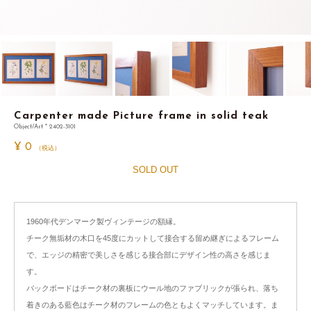
Carpenter made Picture frame in solid teak
Object/Art * 2402-3101
¥
0
（税込）
SOLD OUT
1960年代デンマーク製ヴィンテージの額縁。
チーク無垢材の木口を45度にカットして接合する留め継ぎによるフレーム
で、エッジの精密で美しさを感じる接合部にデザイン性の高さを感じま
す。
バックボードはチーク材の裏板にウール地のファブリックが張られ、落ち
着きのある藍色はチーク材のフレームの色ともよくマッチしています。ま