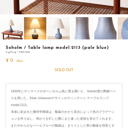
Soholm / Table lamp model.2113 (pale blue)
Lighting * 2303-1226
¥
0
（税込）
SOLD OUT
1835年にデンマークのボーンホルム島に窯を開いた、Soholm窯の陶製ベー
スを用いた、Einar Johansenデザインのヴィンテージ テーブルランプ
model.2113。
本体に刻まれた幾何学模様は、釉薬のかかり具合によって色のグラデーシ
ョンを作り出し、明かりを灯した際にまた違った表情を見せてくれます。
またやわらかなペールブルーの釉薬は、きりりとした青の釉薬を得意とす