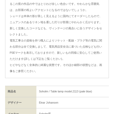
るこの窯の作品の中ではとりわけ珍しい色合いです。やわらかな雰囲気
は、お部屋の程よいアクセントになるのではないでしょうか。
シェードは本体の形が美しく見えるように国内にてオーダーしたもので、
ニュアンスのあるリネン地を通した灯りが部屋にやわらかく広がります。
新しく交換したコードなども、ヴィンテージの風合いに合うデザインをセ
レクトました。
電気工事士の資格を持つ職人によりソケット・配線・プラグ等の電気に関
わる部分は全て交換しまして、電気用品安全法に基づいた点検なども行い
PSEマークを表示しておりますので、新しいもの同様に安心してご使用い
ただけます(詳しくは下記をご覧ください)。
ヒビやなどなく全体的に綺麗な状態です。そのほか細部の状態などは、画
像をご参照ください。
商品名
Soholm / Table lamp model.2113 (pale blue)
デザイナー
Einar Johansen
メーカー
Soholm窯