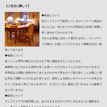
【ご注文に際して】
◆商品について
当ウェブストアで販売しているヴィンテージ商品の
ほとんどは、作られてから半世紀以上を経た実際に
長く使われてきたのもです。
それらを現地に出向いて買付けを行い、ヴィンテー
ジの味わいを感じていただけるよう修復を行ない販
売しております。
◆修復について
各ジャンル専門の職人がそれぞれ丁寧に修復を行なっております。
修復時にはこれからも気持ち良くお使いいただけるようにと心がけておりますが、
半世紀以上実際に使用されてきたものの小キズ等をすべて取り除くことは難しい旨
は予めご理解いただければと存じます。経年による味わいがヴィンテージの良さの
ひとつであると考えておりますので、キズひとつない新品に近づけるような修復で
はございません。
◆販売について
ウェブストアでの販売時には、ありのままを分かりやすく伝わるように撮影を行