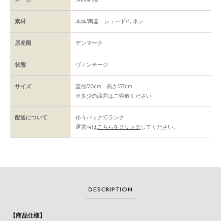
素材
本体/陶器 シェード/リネン
原産国
デンマーク
状態
ヴィンテージ
サイズ
直径/23cm 高さ/37cm
※多少の誤差はご容赦ください
配送について
ゆうパック:Cランク
運賃表は
こちらをクリック
してください。
DESCRIPTION
【商品仕様】