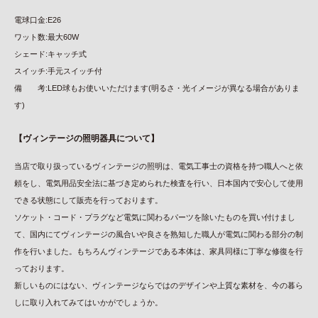
電球口金:E26
ワット数:最大60W
シェード:キャッチ式
スイッチ:手元スイッチ付
備 考:LED球もお使いいただけます(明るさ・光イメージが異なる場合がありま
す)
【ヴィンテージの照明器具について】
当店で取り扱っているヴィンテージの照明は、電気工事士の資格を持つ職人へと依
頼をし、電気用品安全法に基づき定められた検査を行い、日本国内で安心して使用
できる状態にして販売を行っております。
ソケット・コード・プラグなど電気に関わるパーツを除いたものを買い付けまし
て、国内にてヴィンテージの風合いや良さを熟知した職人が電気に関わる部分の制
作を行いました。もちろんヴィンテージである本体は、家具同様に丁寧な修復を行
っております。
新しいものにはない、ヴィンテージならではのデザインや上質な素材を、今の暮ら
しに取り入れてみてはいかがでしょうか。