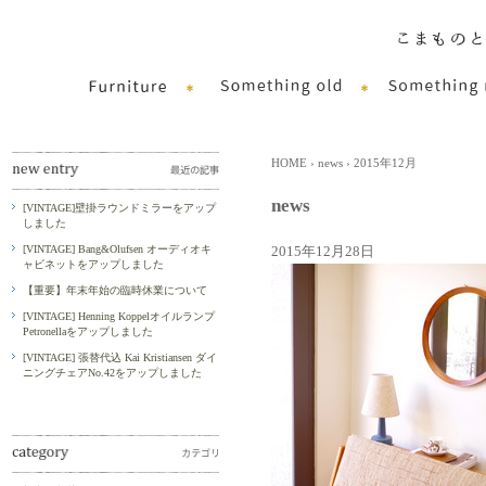
HOME
›
news
› 2015年12月
news
[VINTAGE]壁掛ラウンドミラーをアップ
しました
[VINTAGE] Bang&Olufsen オーディオキ
2015年12月28日
ャビネットをアップしました
【重要】年末年始の臨時休業について
[VINTAGE] Henning Koppelオイルランプ
Petronellaをアップしました
[VINTAGE] 張替代込 Kai Kristiansen ダイ
ニングチェアNo.42をアップしました