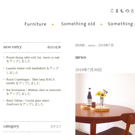
HOME
›
news
› 2019年7月
news
Round dining table with 2ex. leaves in teak
をアップしました
Laundry basket with handle&lid をアップ
2019年7月30日
しました
Royal Copenhagen / Table lamp BACA
(small) をアップしました
Kai Kristiansen / Medium chest in rosewood
をアップしました
Bertil Vallien / Crystal glass object
Zoo(Lion) をアップしました