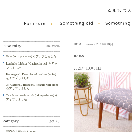
HOME
›
news
› 2021年10月
news
Stool(mina perhonen) をアップしました
Lamhults Mobler / Cabinet in teak をアッ
プしました
2021年10月31日
Holmegaard /Drop shaped pendant (white)
をアップしました
Jie Gantofta / Hexagonal ceramic wall clock
をアップしました
Telephone bench in oak (mina perhonen) を
アップしました
新商品入荷のおしらせ