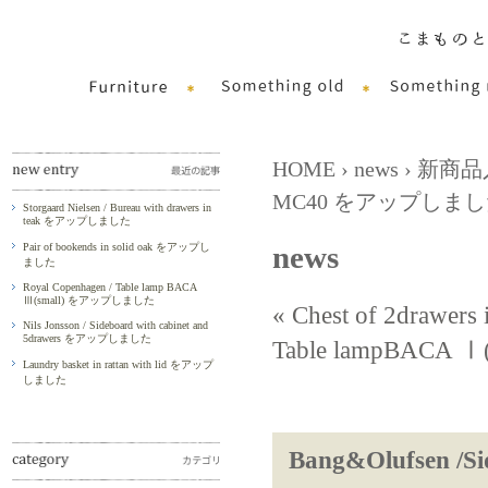
HOME
›
news
›
新商品
MC40 をアップしま
Storgaard Nielsen / Bureau with drawers in
teak をアップしました
news
Pair of bookends in solid oak をアップし
ました
Royal Copenhagen / Table lamp BACA
Ⅲ(small) をアップしました
« Chest of 2dra
Nils Jonsson / Sideboard with cabinet and
5drawers をアップしました
Table lampBACA
Laundry basket in rattan with lid をアップ
しました
Bang&Olufsen 