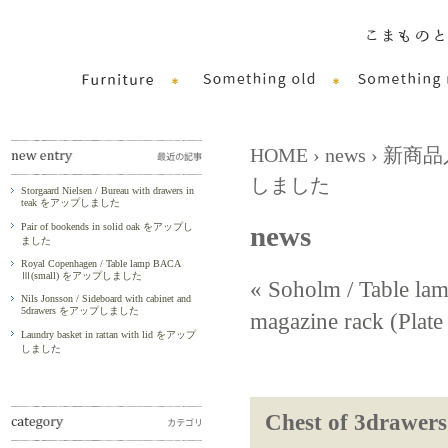
HOME
›
news
›
新商品
しました
Storgaard Nielsen / Bureau with drawers in
teak をアップしました
news
Pair of bookends in solid oak をアップし
ました
Royal Copenhagen / Table lamp BACA
Ⅲ(small) をアップしました
« Soholm / Table
Nils Jonsson / Sideboard with cabinet and
5drawers をアップしました
magazine rack (P
Laundry basket in rattan with lid をアップ
しました
Chest of 3draw