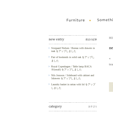
H
n
Storgaard Nielsen / Bureau with drawers in
teak をアップしました
Pair of bookends in solid oak をアップし
«
ました
t
Royal Copenhagen / Table lamp BACA
Ⅲ(small) をアップしました
Nils Jonsson / Sideboard with cabinet and
5drawers をアップしました
Laundry basket in rattan with lid をアップ
しました