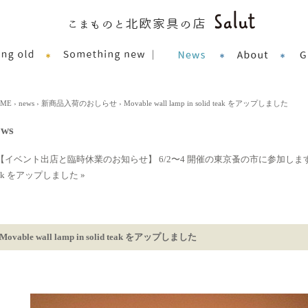
OME
›
news
›
新商品入荷のおしらせ
› Movable wall lamp in solid teak をアップしました
ews
 【イベント出店と臨時休業のお知らせ】 6/2〜4 開催の東京蚤の市に参加しま
eak をアップしました »
Movable wall lamp in solid teak をアップしました