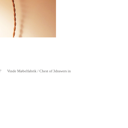
す
Vinde Møbelfabrik / Chest of 3drawers in