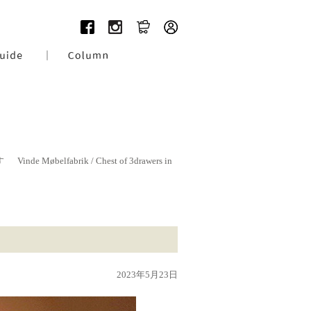
す
Vinde Møbelfabrik / Chest of 3drawers in
2023年5月23日